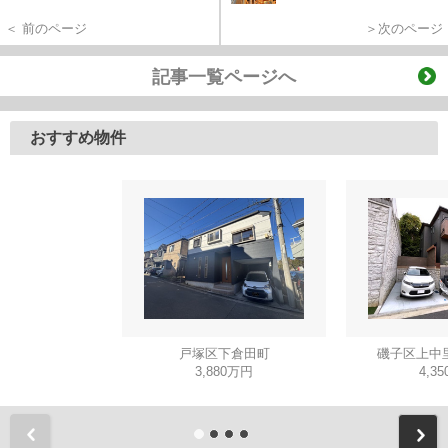
＜ 前のページ
＞次のページ
記事一覧ページへ
おすすめ物件
戸塚区下倉田町
磯子区上中
3,880万円
4,3