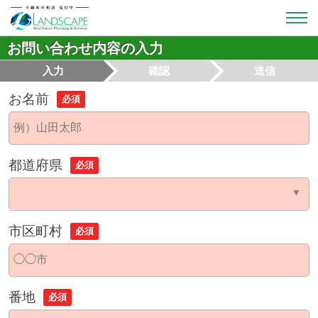
お問い合わせ内容の入力
入力
確認
送信
お名前
必須
都道府県
必須
市区町村
必須
番地
必須