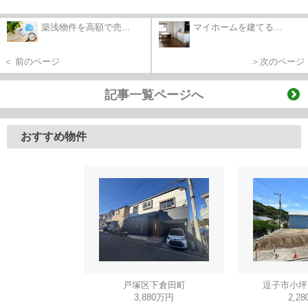
築浅物件を高額で売...
マイホームを建てる...
＜ 前のページ
＞次のページ
記事一覧ページへ
おすすめ物件
戸塚区下倉田町
逗子市小坪
3,880万円
2,2