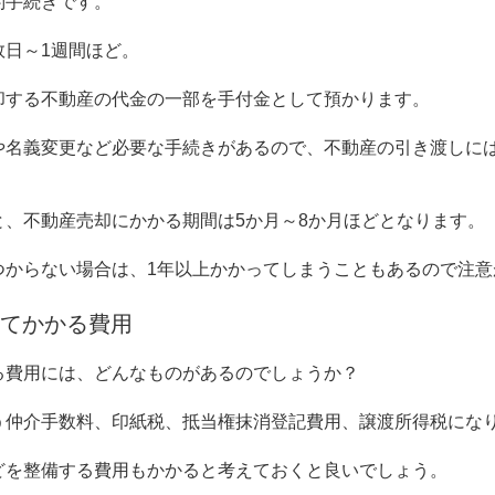
約手続きです。
数日～
1
週間ほど。
却する不動産の代金の一部を手付金として預かります。
や名義変更など必要な手続きがあるので、不動産の引き渡しに
と、不動産売却にかかる期間は
5
か月～
8
か月ほどとなります。
つからない場合は、
1
年以上かかってしまうこともあるので注意
てかかる費用
る費用には、どんなものがあるのでしょうか？
う仲介手数料、印紙税、抵当権抹消登記費用、譲渡所得税にな
どを整備する費用もかかると考えておくと良いでしょう。