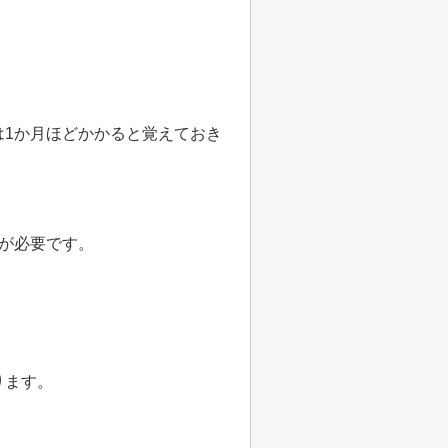
は
1
か月ほどかかると覚えておき
が必要です。
ります。