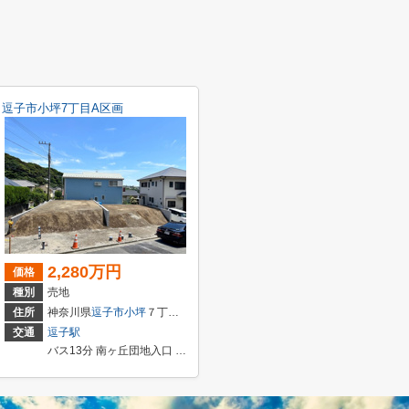
逗子市小坪7丁目A区画
2,280万円
価格
種別
売地
住所
神奈川県
逗子市
小坪
７丁目12-5
交通
逗子駅
バス13分 南ヶ丘団地入口 停歩6分