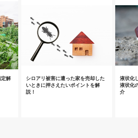
指定解
シロアリ被害に遭った家を売却した
液状化
いときに押さえたいポイントを解
液状化
説！
介