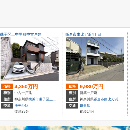
磯子区上中里町中古戸建
鎌倉市由比ガ浜4丁目
4,350万円
9,980万円
価格
価格
種別
中古一戸建
種別
新築一戸建
住所
神奈川県
横浜市磯子区
上中里町
416-44(地番)
住所
神奈川県
鎌倉市
由比ガ浜
４丁目
交通
洋光台駅
交通
鎌倉駅
徒歩23分
徒歩14分