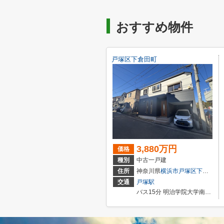
おすすめ物件
戸塚区下倉田町
3,880万円
価格
種別
中古一戸建
住所
神奈川県
横浜市戸塚区
下倉田町
交通
戸塚駅
バス15分 明治学院大学南門 停歩7分