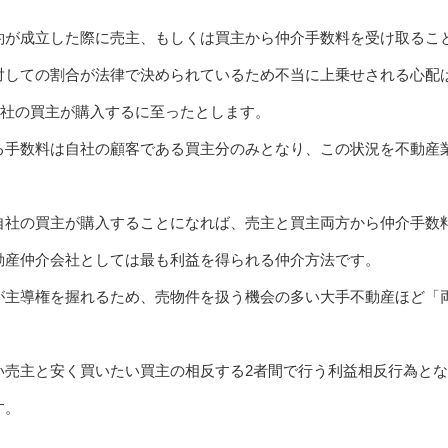
約が成立した際に売主、もしくは買主から仲介手数料を受け取るこ
対しての割合が法律で決められているため不当に上乗せされる心配
自社の買主が購入するに至ったとします。
る手数料は自社の顧客である買主分のみとなり、この状況を不動産
自社の買主が購入することになれば、売主と買主両方から仲介手数
動産仲介会社としては最も利益を得られる仲介方法です。
が主導権を握れるため、売物件を扱う機会の多い大手不動産ほど「
い売主と安く買いたい買主の相反する2者間で行う利益相反行為と
す。