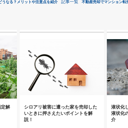
記事一覧
どうなる？メリットや注意点を紹介
不動産売却でマンション転
指定解
シロアリ被害に遭った家を売却した
液状化
いときに押さえたいポイントを解
液状化
説！
介