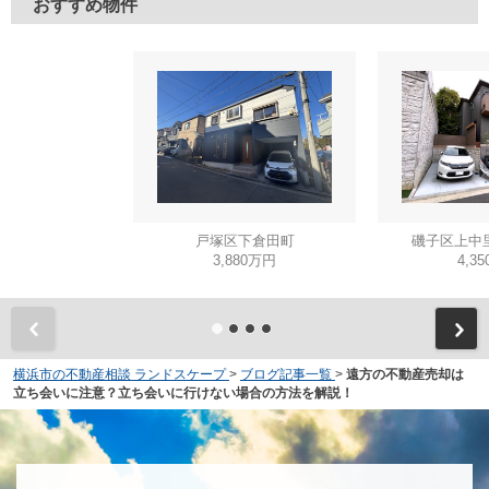
おすすめ物件
戸塚区下倉田町
磯子区上中
3,880万円
4,3
横浜市の不動産相談 ランドスケープ
>
ブログ記事一覧
>
遠方の不動産売却は
立ち会いに注意？立ち会いに行けない場合の方法を解説！