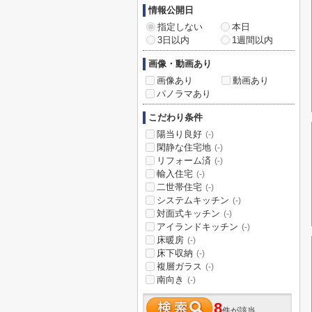
情報公開日
指定しない
本日
3日以内
1週間以内
画像・動画あり
画像あり
動画あり
パノラマあり
こだわり条件
陽当り良好
(-)
閑静な住宅地
(-)
リフォーム済
(-)
輸入住宅
(-)
二世帯住宅
(-)
システムキッチン
(-)
対面式キッチン
(-)
アイランドキッチン
(-)
床暖房
(-)
床下収納
(-)
複層ガラス
(-)
南向き
(-)
8
件が該当