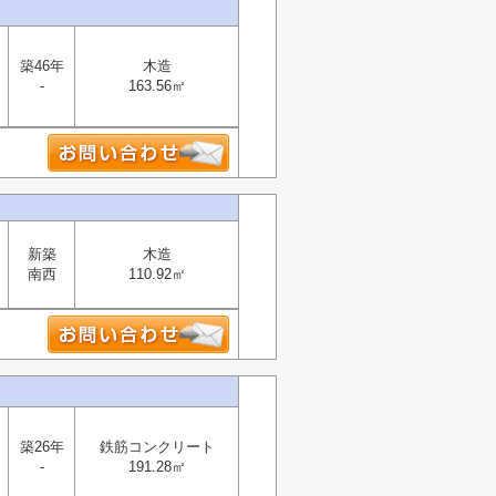
築46年
木造
-
163.56㎡
新築
木造
南西
110.92㎡
築26年
鉄筋コンクリート
-
191.28㎡