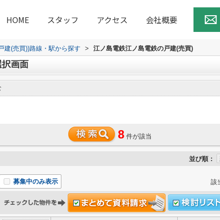
HOME
スタッフ
アクセス
会社概要
(戸建(売買))路線・駅から探す
>
江ノ島電鉄江ノ島電鉄の戸建(売買)
選択画面
む
8
件が該当
並び順：
募集中のみ表示
該