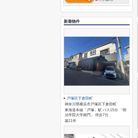
新着物件
戸塚区下倉田町
神奈川県横浜市戸塚区下倉田町
東海道本線「戸塚」駅 バス15分 「明
治学院大学南門」 停歩7分
築21年