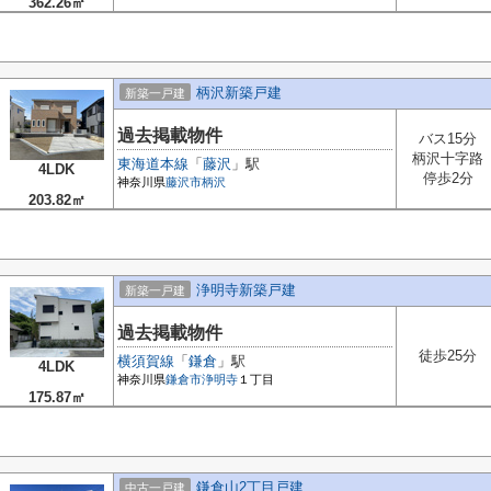
362.26㎡
柄沢新築戸建
新築一戸建
過去掲載物件
バス15分
柄沢十字路
東海道本線
「
藤沢
」駅
4LDK
停歩2分
神奈川県
藤沢市
柄沢
203.82㎡
浄明寺新築戸建
新築一戸建
過去掲載物件
徒歩25分
横須賀線
「
鎌倉
」駅
4LDK
神奈川県
鎌倉市
浄明寺
１丁目
175.87㎡
鎌倉山2丁目戸建
中古一戸建