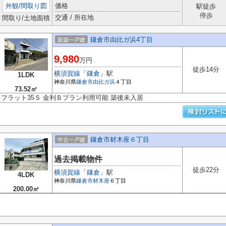
外観
/
間取り図
価格
駅徒歩
停歩
交通 / 所在地
間取り/土地面積
鎌倉市由比ガ浜4丁目
新築一戸建
9,980
万円
徒歩14分
横須賀線
「
鎌倉
」駅
1LDK
神奈川県
鎌倉市
由比ガ浜
４丁目
73.52㎡
フラット35Ｓ 金利Ｂプラン利用可能 築後未入居
鎌倉市材木座６丁目
中古一戸建
過去掲載物件
徒歩22分
横須賀線
「
鎌倉
」駅
4LDK
神奈川県
鎌倉市
材木座
６丁目
200.00㎡