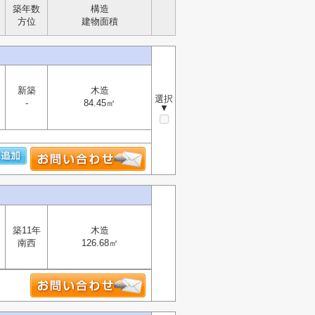
築年数
構造
方位
建物面積
新築
木造
選択
-
84.45㎡
▼
築11年
木造
南西
126.68㎡