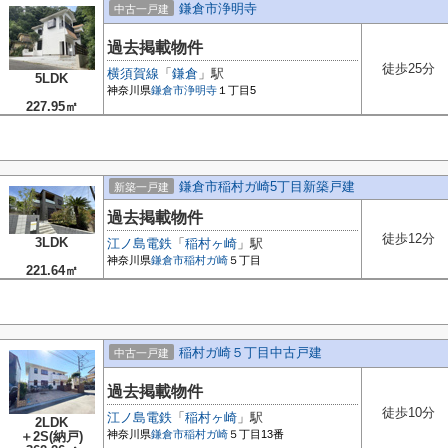
鎌倉市浄明寺
中古一戸建
過去掲載物件
徒歩25分
横須賀線
「
鎌倉
」駅
5LDK
神奈川県
鎌倉市
浄明寺
１丁目5
227.95㎡
鎌倉市稲村ガ崎5丁目新築戸建
新築一戸建
過去掲載物件
徒歩12分
3LDK
江ノ島電鉄
「
稲村ヶ崎
」駅
神奈川県
鎌倉市
稲村ガ崎
５丁目
221.64㎡
稲村ガ崎５丁目中古戸建
中古一戸建
過去掲載物件
徒歩10分
江ノ島電鉄
「
稲村ヶ崎
」駅
2LDK
神奈川県
鎌倉市
稲村ガ崎
５丁目13番
＋2S(納戸)