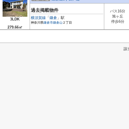
過去掲載物件
バス16分
旭ヶ丘
横須賀線
「
鎌倉
」駅
3LDK
停歩6分
神奈川県
鎌倉市
鎌倉山
２丁目
279.66㎡
該