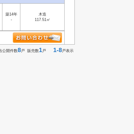
築14年
木造
-
117.51㎡
8
1
1-8
当公開件数
戸 販売数
戸
戸表示