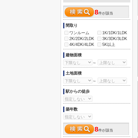
8
件が該当
間取り
ワンルーム
1K/1DK/1LDK
2K/2DK/2LDK
3K/3DK/3LDK
4K/4DK/4LDK
5K以上
建物面積
～
土地面積
～
駅からの徒歩
築年数
8
件が該当