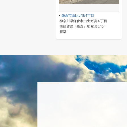
鎌倉市由比ガ浜4丁目
神奈川県鎌倉市由比ガ浜４丁目
横須賀線「鎌倉」駅 徒歩14分
新築