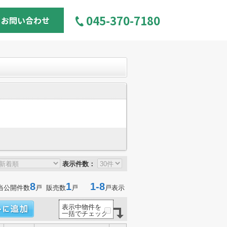
045-370-7180
お問い合わせ
表示件数：
8
1
1-8
当公開件数
戸 販売数
戸
戸表示
表示中物件を
一括でチェック