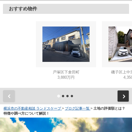
おすすめ物件
戸塚区下倉田町
磯子区上中
3,880万円
4,3
横浜市の不動産相談 ランドスケープ
>
ブログ記事一覧
>
土地の評価額とは？
特徴や調べ方について解説！